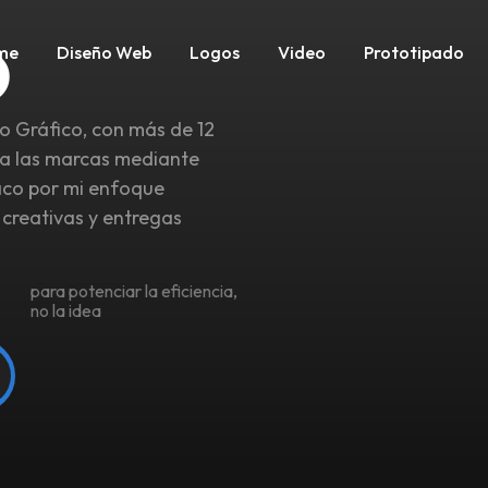
o
me
Diseño Web
Logos
Video
Prototipado
o Gráfico, con más de 12
a a las marcas mediante
taco por mi enfoque
creativas y entregas
para potenciar la eficiencia,
no la idea