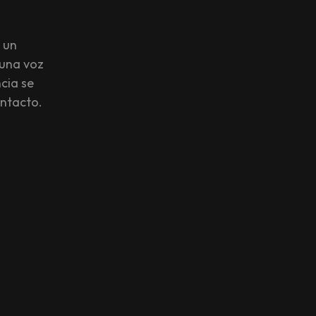
 un
 una voz
cia se
ontacto.